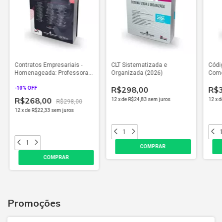
Contratos Empresariais -
CLT Sistematizada e
Códi
Homenageada: Professora
Organizada (2026)
Come
Thereza Alvim (2026)
(202
R$298,00
R$
-
10
% OFF
R$268,00
12
x
de
R$24,83
sem juros
12
x
d
R$298,00
12
x
de
R$22,33
sem juros
Promoções