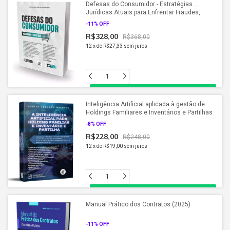
Defesas do Consumidor - Estratégias
Jurídicas Atuais para Enfrentar Fraudes,
Abusos e Litígios no Direito do Consumidor
-
11
% OFF
(2025)
R$328,00
R$368,00
12
x
de
R$27,33
sem juros
Inteligência Artificial aplicada à gestão de
Holdings Familiares e Inventários e Partilhas
(2025)
-
8
% OFF
R$228,00
R$248,00
12
x
de
R$19,00
sem juros
Manual Prático dos Contratos (2025)
-
11
% OFF