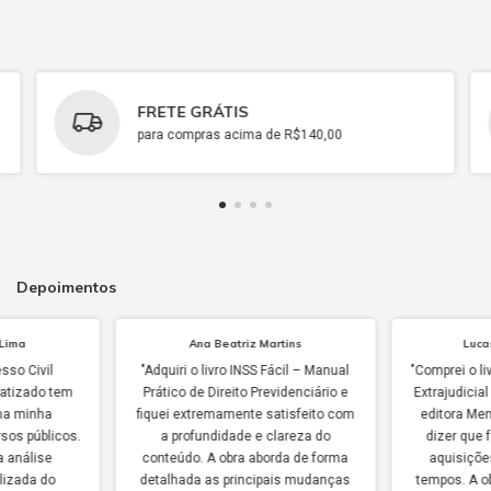
FRETE GRÁTIS
para compras acima de R$140,00
Depoimentos
 Lima
Ana Beatriz Martins
Luca
sso Civil
"Adquiri o livro INSS Fácil – Manual
"Comprei o li
atizado tem
Prático de Direito Previdenciário e
Extrajudicial
na minha
fiquei extremamente satisfeito com
editora Me
sos públicos.
a profundidade e clareza do
dizer que 
a análise
conteúdo. A obra aborda de forma
aquisiçõe
lizada do
detalhada as principais mudanças
tempos. A o