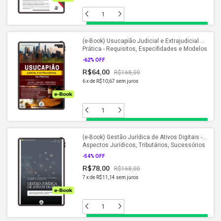
(e-Book) Usucapião Judicial e Extrajudicial na
Prática - Requisitos, Especifidades e Modelos
Práticos (2026)
-
62
% OFF
R$64,00
R$168,00
6
x
de
R$10,67
sem juros
(e-Book) Gestão Jurídica de Ativos Digitais -
Aspectos Jurídicos, Tributários, Sucessórios
e Regulatórios dos Ativos Digitais (2026)
-
54
% OFF
R$78,00
R$168,00
7
x
de
R$11,14
sem juros