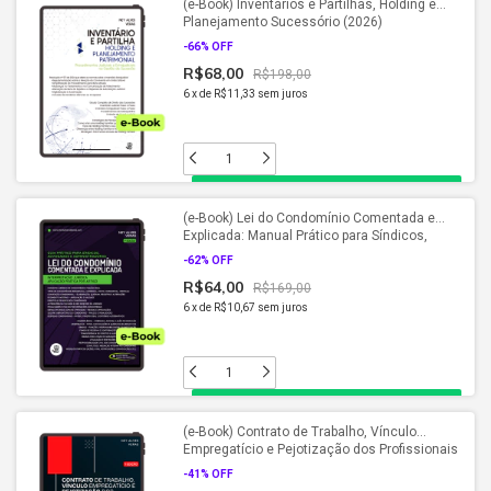
(e-Book) Inventários e Partilhas, Holding e
Planejamento Sucessório (2026)
-
66
% OFF
R$68,00
R$198,00
6
x
de
R$11,33
sem juros
(e-Book) Lei do Condomínio Comentada e
Explicada: Manual Prático para Síndicos,
Condôminos e Advogados (2026)
-
62
% OFF
R$64,00
R$169,00
6
x
de
R$10,67
sem juros
(e-Book) Contrato de Trabalho, Vínculo
Empregatício e Pejotização dos Profissionais
de Saúde (2026)
-
41
% OFF