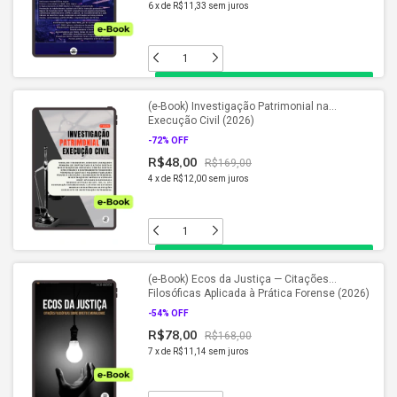
6
x
de
R$11,33
sem juros
(e-Book) Investigação Patrimonial na
Execução Civil (2026)
-
72
% OFF
R$48,00
R$169,00
4
x
de
R$12,00
sem juros
(e-Book) Ecos da Justiça — Citações
Filosóficas Aplicada à Prática Forense (2026)
-
54
% OFF
R$78,00
R$168,00
7
x
de
R$11,14
sem juros