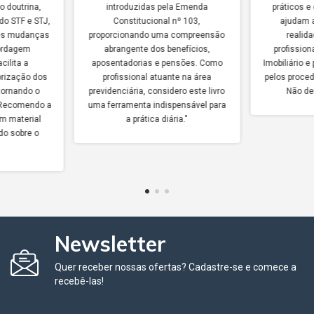
o doutrina,
introduzidas pela Emenda
práticos e
do STF e STJ,
Constitucional nº 103,
ajudam a
tes mudanças
proporcionando uma compreensão
realida
bordagem
abrangente dos benefícios,
profission
cilita a
aposentadorias e pensões. Como
Imobiliário 
rização dos
profissional atuante na área
pelos proce
 tornando o
previdenciária, considero este livro
Não de
. Recomendo a
uma ferramenta indispensável para
m material
a prática diária."
do sobre o
Newsletter
Quer receber nossas ofertas? Cadastre-se e comece a
recebê-las!