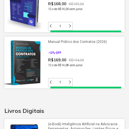
R$168,00
R$189,00
12
x
de
R$14,00
sem juros
Manual Prático dos Contratos (2026)
-
13
% OFF
R$169,00
R$194,00
12
x
de
R$14,08
sem juros
Livros Digitais
(e-Book) Inteligência Artificial na Advocacia —
Ferramentas, Automações, Limites Éticos e