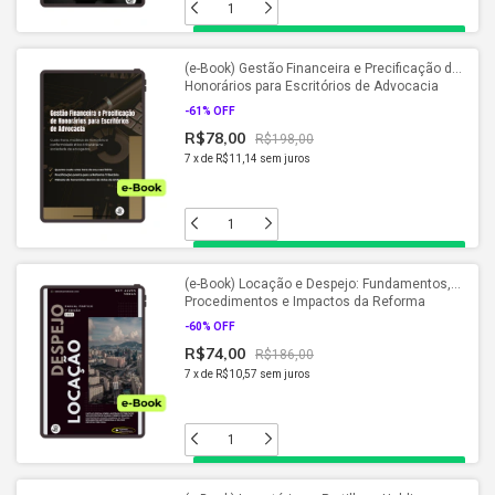
(e-Book) Gestão Financeira e Precificação de
Honorários para Escritórios de Advocacia
(2026)
-
61
% OFF
R$78,00
R$198,00
7
x
de
R$11,14
sem juros
(e-Book) Locação e Despejo: Fundamentos,
Procedimentos e Impactos da Reforma
Tributária (2026)
-
60
% OFF
R$74,00
R$186,00
7
x
de
R$10,57
sem juros