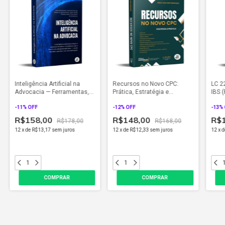
Inteligência Artificial na
Recursos no Novo CPC:
LC 2
Advocacia — Ferramentas,
Prática, Estratégia e
IBS 
Automações, Limites Éticos
Modelos para uma Atuação
Admi
e Aplicações Práticas (2026)
-
11
% OFF
Eficiente (2026)
-
12
% OFF
(202
-
13
%
R$158,00
R$148,00
R$
R$178,00
R$168,00
12
x
de
R$13,17
sem juros
12
x
de
R$12,33
sem juros
12
x
d