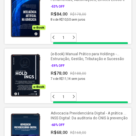
Aplicações Práticas (2026)
-
53
% OFF
R$84,00
R$178,00
8
x
de
R$10,50
sem juros
(e-Book) Manual Prático para Holdings -
Estruração, Gestão, Tributação e Sucessão
Nacional e Internacional (2026)
-
59
% OFF
R$78,00
R$188,00
7
x
de
R$11,14
sem juros
Advocacia Previdenciária Digital - A prática no
INSS Digital: Da auditoria do CNIS à prevenção
do indeferimento (2026)
-
60
% OFF
R$68,00
R$168,00