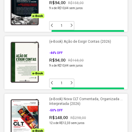
R$94,00
R$158,00
9
x
de
R$10,44
sem juros
(e-Book) Ação de Exigir Contas (2026)
-
44
% OFF
R$94,00
R$168,00
9
x
de
R$10,44
sem juros
(e-Book) Nova CLT Comentada, Organizada e
Interpretada (2026)
-
50
% OFF
R$148,00
R$298,00
12
x
de
R$12,33
sem juros