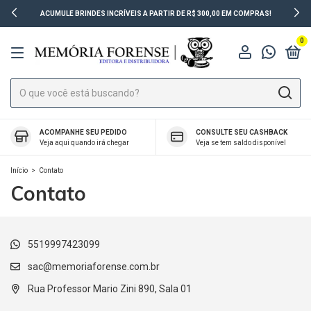
ACUMULE BRINDES INCRÍVEIS A PARTIR DE R$ 300,00 EM COMPRAS!
0
ACOMPANHE SEU PEDIDO
CONSULTE SEU CASHBACK
Veja aqui quando irá chegar
Veja se tem saldo disponível
Início
>
Contato
Contato
5519997423099
sac@memoriaforense.com.br
Rua Professor Mario Zini 890, Sala 01